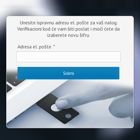
Unesite ispravnu adresu el. pošte za vaš nalog.
Verifikacioni kod će vam biti poslat i moći ćete da
izaberete novu šifru.
Adresa el. pošte
*
Snimi